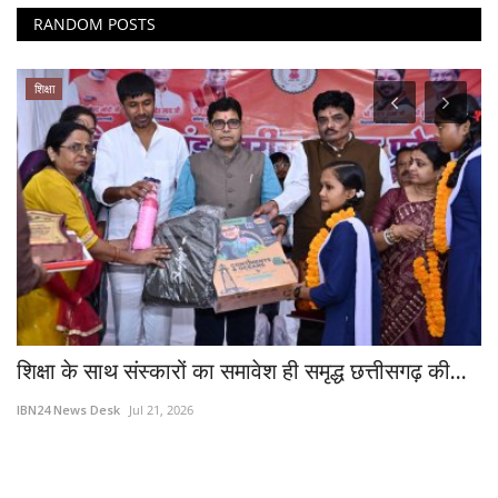
RANDOM POSTS
शिक्षा
स्
कल
ए
IB
...
शिक्षा के साथ संस्कारों का समावेश ही समृद्ध छत्तीसगढ़ की...
IBN24 News Desk
Jul 21, 2026