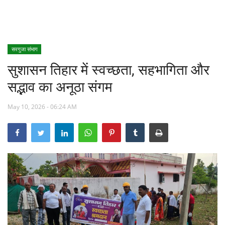
खेल
स्वास्थ्य
सरगुजा संभाग
सुशासन तिहार में स्वच्छता, सहभागिता और
मनोरंजन
सद्भाव का अनूठा संगम
शिक्षा
May 10, 2026 - 06:24 AM
Language
English
hindi