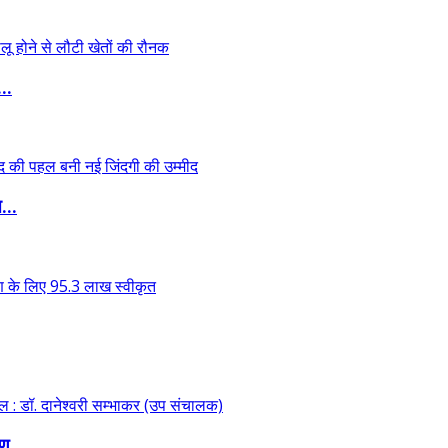
..
...
ण...