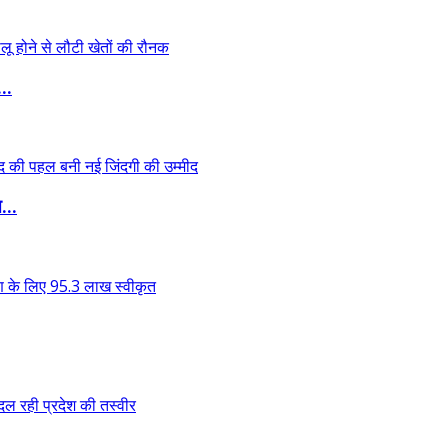
..
...