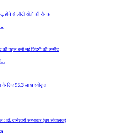
..
...
ण...