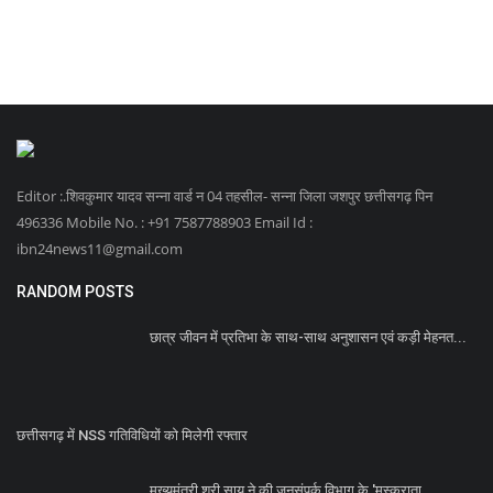
Editor :.शिवकुमार यादव सन्ना वार्ड न 04 तहसील- सन्ना जिला जशपुर छत्तीसगढ़ पिन
496336 Mobile No. : +91 7587788903 Email Id :
ibn24news11@gmail.com
RANDOM POSTS
छात्र जीवन में प्रतिभा के साथ-साथ अनुशासन एवं कड़ी मेहनत...
छत्तीसगढ़ में NSS गतिविधियों को मिलेगी रफ्तार
मुख्यमंत्री श्री साय ने की जनसंपर्क विभाग के 'मुस्कुराता...