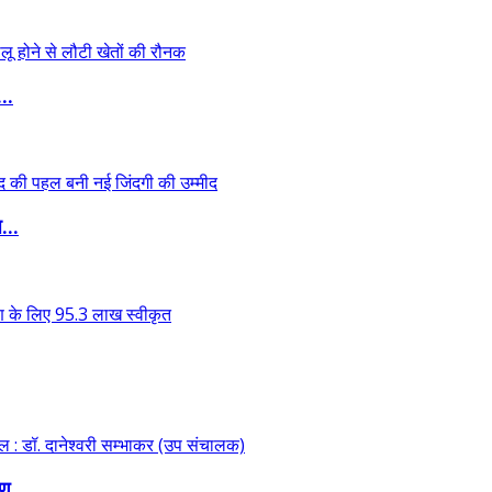
..
...
ण...