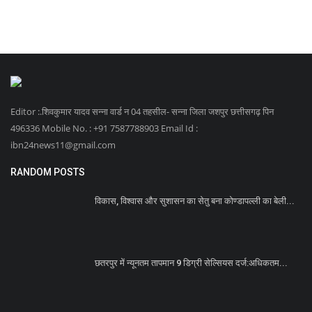
Editor :.शिवकुमार यादव सन्ना वार्ड न 04 तहसील- सन्ना जिला जशपुर छत्तीसगढ़ पिन
496336 Mobile No. : +91 7587788903 Email Id :
ibn24news11@gmail.com
RANDOM POSTS
विकास, विश्वास और सुशासन का सेतु बना कोण्डापल्ली का बेली...
छतरपुर में न्यूनतम तापमान 9 डिग्री सेल्सियस दर्ज:अधिकतम...